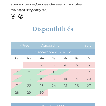
spécifiques et/ou des durées minimales
peuvent s’appliquer.
Disponibilités
<Préc
Aujourd'hui
Suiv>
Lu
Ma
Me
Je
Ve
Sa
Di
1
2
3
4
5
6
7
8
9
10
11
12
13
14
15
16
17
18
19
20
21
22
23
24
25
26
27
28
29
30