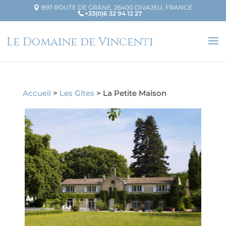
897 ROUTE DE GRÂNE, 26400 DIVAJEU, FRANCE
+33(0)6 32 94 12 27
Le Domaine de Vincenti
Accueil
>
Les Gîtes
> La Petite Maison