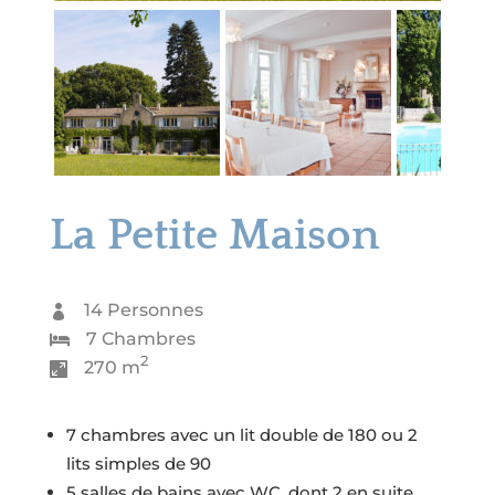
La Petite Maison
14 Personnes

7 Chambres

2
270 m

7 chambres avec un lit double de 180 ou 2
lits simples de 90
5 salles de bains avec WC, dont 2 en suite