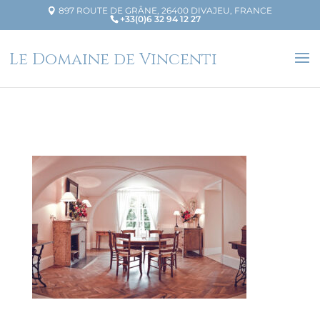
897 ROUTE DE GRÂNE, 26400 DIVAJEU, FRANCE
+33(0)6 32 94 12 27
Le Domaine de Vincenti